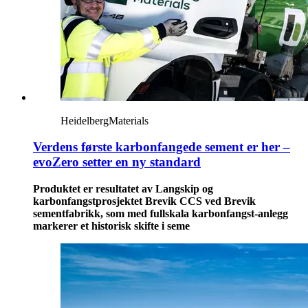
HeidelbergMaterials
Verdens første karbonfangede sement er her –
evoZero setter en ny standard
Produktet er resultatet av Langskip og
karbonfangstprosjektet Brevik CCS ved Brevik
sementfabrikk, som med fullskala karbonfangst-anlegg
markerer et historisk skifte i seme