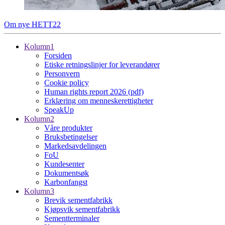
Om nye HETT22
Kolumn1
Forsiden
Etiske retningslinjer for leverandører
Personvern
Cookie policy
Human rights report 2026 (pdf)
Erklæring om menneskerettigheter
SpeakUp
Kolumn2
Våre produkter
Bruksbetingelser
Markedsavdelingen
FoU
Kundesenter
Dokumentsøk
Karbonfangst
Kolumn3
Brevik sementfabrikk
Kjøpsvik sementfabrikk
Sementterminaler