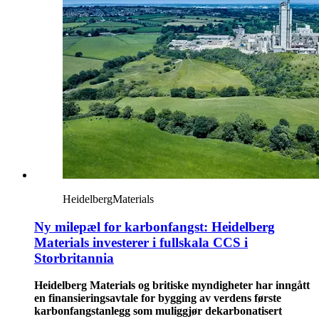
HeidelbergMaterials
Ny milepæl for karbonfangst: Heidelberg
Materials investerer i fullskala CCS i
Storbritannia
Heidelberg Materials og britiske myndigheter har inngått
en finansieringsavtale for bygging av verdens første
karbonfangstanlegg som muliggjør dekarbonatisert