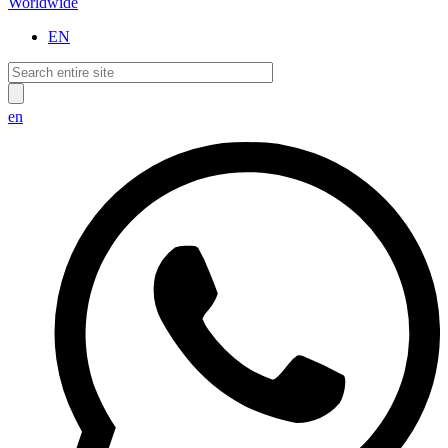
Worldwide
EN
en