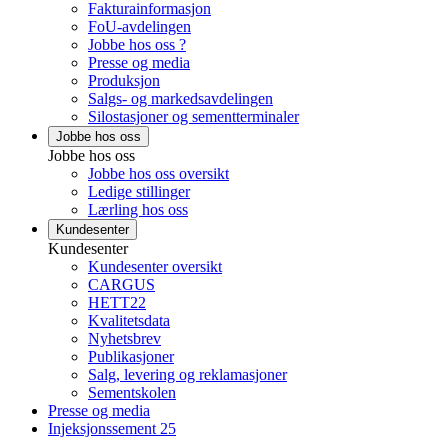
Fakturainformasjon
FoU-avdelingen
Jobbe hos oss ?
Presse og media
Produksjon
Salgs- og markedsavdelingen
Silostasjoner og sementterminaler
Jobbe hos oss
Jobbe hos oss
Jobbe hos oss oversikt
Ledige stillinger
Lærling hos oss
Kundesenter
Kundesenter
Kundesenter oversikt
CARGUS
HETT22
Kvalitetsdata
Nyhetsbrev
Publikasjoner
Salg, levering og reklamasjoner
Sementskolen
Presse og media
Injeksjonssement 25