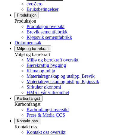
evoZero
Bruksbetingelser
Produksjon
Produksjon
Produksjon oversikt
Brevik sementfabrikk
Kjøpsvik sementfabrikk
Dokumentsøk
Miljø og bærekraft
Miljø og bærekraft
Miljø og bærekraft oversikt
Bærekraftig bygging
Klima og miljø
Materialregnskap og utslipp, Brevik
Materialregnskap og utslipp, Kjøpsvik
Sirkulær økonomi
HMS i vår virksomhet
Karbonfangst
Karbonfangst
Karbonfangst oversikt
Press & Media CCS
Kontakt oss
Kontakt oss
Kontakt oss oversikt