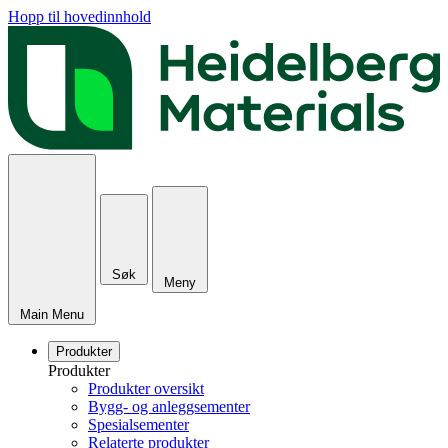
Hopp til hovedinnhold
Søk
Meny
Main Menu
Produkter
Produkter
Produkter oversikt
Bygg- og anleggsementer
Spesialsementer
Relaterte produkter