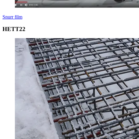
Snurr film
HETT22