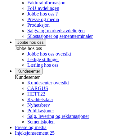
Fakturainformasjon
FoU-avdelingen
Jobbe hos oss ?
Presse og media
Produksjon
Salgs- og markedsavdelingen
Silostasjoner og sementterminaler
Jobbe hos oss
Jobbe hos oss
Jobbe hos oss oversikt
Ledige stillinger
Lærling hos oss
Kundesenter
Kundesenter
Kundesenter oversikt
CARGUS
HETT22
Kvalitetsdata
Nyhetsbrev
Publikasjoner
Salg, levering og reklamasjoner
Sementskolen
Presse og media
Injeksjonssement 25