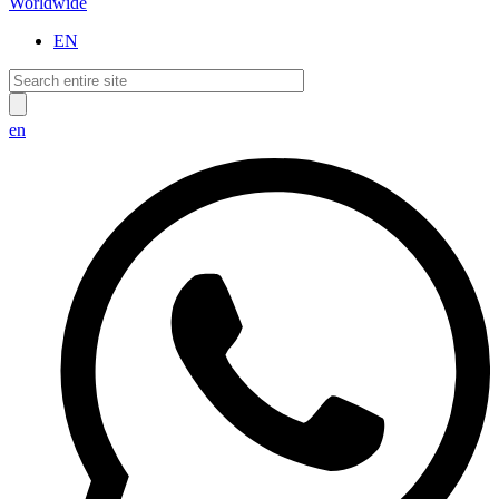
Worldwide
EN
en