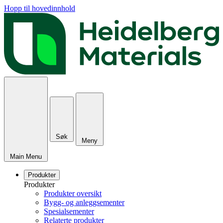
Hopp til hovedinnhold
Søk
Meny
Main Menu
Produkter
Produkter
Produkter oversikt
Bygg- og anleggsementer
Spesialsementer
Relaterte produkter