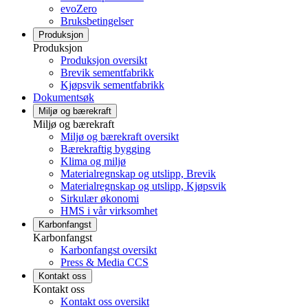
evoZero
Bruksbetingelser
Produksjon
Produksjon
Produksjon oversikt
Brevik sementfabrikk
Kjøpsvik sementfabrikk
Dokumentsøk
Miljø og bærekraft
Miljø og bærekraft
Miljø og bærekraft oversikt
Bærekraftig bygging
Klima og miljø
Materialregnskap og utslipp, Brevik
Materialregnskap og utslipp, Kjøpsvik
Sirkulær økonomi
HMS i vår virksomhet
Karbonfangst
Karbonfangst
Karbonfangst oversikt
Press & Media CCS
Kontakt oss
Kontakt oss
Kontakt oss oversikt