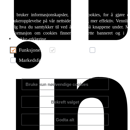
Vi bruker informasjonskapsler, såkalte cookies, for å gjøre d
brukeropplevelse på vår nettside bedre og mer effektiv. Vennlig
velg hva du samtykker til ved å klikke på knappene under. M
informasjon om cookies finner du i dette banneret og i v
samtykke-erklæring.
Funksjonell
Nødvendige
Statistikk
Markedsføring
Mer/mindre informasjon
Bruke kun nødvendige cookies
Bekreft valget
Godta alt