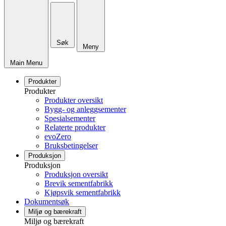
Søk
Meny
Main Menu
Produkter
Produkter
Produkter oversikt
Bygg- og anleggsementer
Spesialsementer
Relaterte produkter
evoZero
Bruksbetingelser
Produksjon
Produksjon
Produksjon oversikt
Brevik sementfabrikk
Kjøpsvik sementfabrikk
Dokumentsøk
Miljø og bærekraft
Miljø og bærekraft