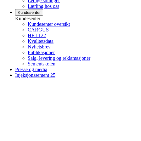
Ledige stillinger
Lærling hos oss
Kundesenter
Kundesenter
Kundesenter oversikt
CARGUS
HETT22
Kvalitetsdata
Nyhetsbrev
Publikasjoner
Salg, levering og reklamasjoner
Sementskolen
Presse og media
Injeksjonssement 25