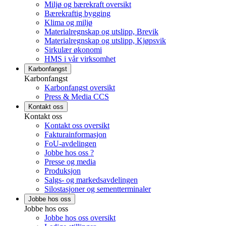
Miljø og bærekraft oversikt
Bærekraftig bygging
Klima og miljø
Materialregnskap og utslipp, Brevik
Materialregnskap og utslipp, Kjøpsvik
Sirkulær økonomi
HMS i vår virksomhet
Karbonfangst
Karbonfangst
Karbonfangst oversikt
Press & Media CCS
Kontakt oss
Kontakt oss
Kontakt oss oversikt
Fakturainformasjon
FoU-avdelingen
Jobbe hos oss ?
Presse og media
Produksjon
Salgs- og markedsavdelingen
Silostasjoner og sementterminaler
Jobbe hos oss
Jobbe hos oss
Jobbe hos oss oversikt