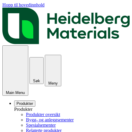
Hopp til hovedinnhold
Søk
Meny
Main Menu
Produkter
Produkter
Produkter oversikt
Bygg- og anleggsementer
Spesialsementer
Relaterte produkter