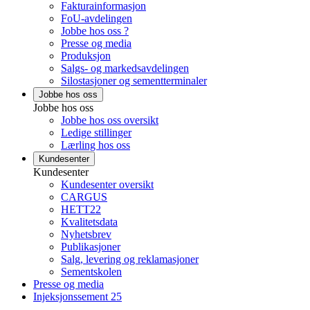
Fakturainformasjon
FoU-avdelingen
Jobbe hos oss ?
Presse og media
Produksjon
Salgs- og markedsavdelingen
Silostasjoner og sementterminaler
Jobbe hos oss
Jobbe hos oss
Jobbe hos oss oversikt
Ledige stillinger
Lærling hos oss
Kundesenter
Kundesenter
Kundesenter oversikt
CARGUS
HETT22
Kvalitetsdata
Nyhetsbrev
Publikasjoner
Salg, levering og reklamasjoner
Sementskolen
Presse og media
Injeksjonssement 25