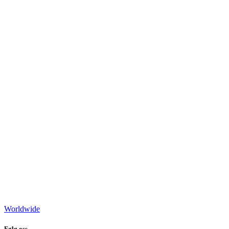
Worldwide
Følg oss