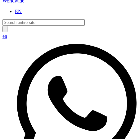
Worldwide
EN
en