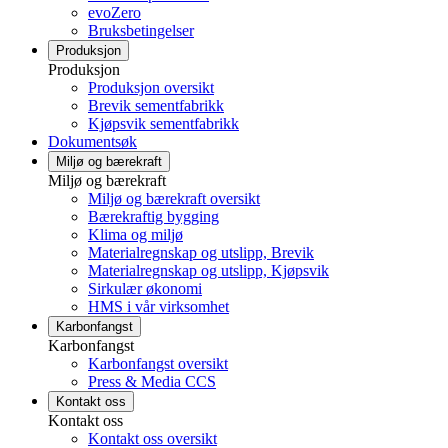
evoZero
Bruksbetingelser
Produksjon
Produksjon
Produksjon oversikt
Brevik sementfabrikk
Kjøpsvik sementfabrikk
Dokumentsøk
Miljø og bærekraft
Miljø og bærekraft
Miljø og bærekraft oversikt
Bærekraftig bygging
Klima og miljø
Materialregnskap og utslipp, Brevik
Materialregnskap og utslipp, Kjøpsvik
Sirkulær økonomi
HMS i vår virksomhet
Karbonfangst
Karbonfangst
Karbonfangst oversikt
Press & Media CCS
Kontakt oss
Kontakt oss
Kontakt oss oversikt