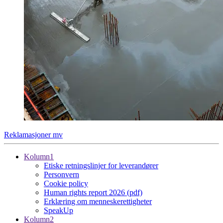
Reklamasjoner mv
Kolumn1
Etiske retningslinjer for leverandører
Personvern
Cookie policy
Human rights report 2026 (pdf)
Erklæring om menneskerettigheter
SpeakUp
Kolumn2