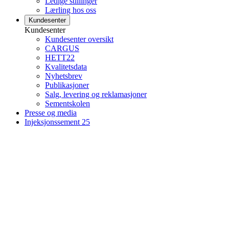
Ledige stillinger
Lærling hos oss
Kundesenter
Kundesenter
Kundesenter oversikt
CARGUS
HETT22
Kvalitetsdata
Nyhetsbrev
Publikasjoner
Salg, levering og reklamasjoner
Sementskolen
Presse og media
Injeksjonssement 25