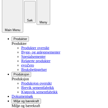
Søk
Meny
Main Menu
Produkter
Produkter
Produkter oversikt
Bygg- og anleggsementer
Spesialsementer
Relaterte produkter
evoZero
Bruksbetingelser
Produksjon
Produksjon
Produksjon oversikt
Brevik sementfabrikk
Kjøpsvik sementfabrikk
Dokumentsøk
Miljø og bærekraft
Miljø og bærekraft