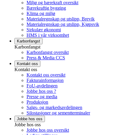
Miljø og bærekraft oversikt
Bærekraftig bygging
Klima og miljø
Materialregnskap og utslipp, Brevik
Materialregnskap og utslipp, Kjøpsvik
Sirkulær økonomi
HMS i vår virksomhet
Karbonfangst
Karbonfangst
Karbonfangst oversikt
Press & Media CCS
Kontakt oss
Kontakt oss
Kontakt oss oversikt
Fakturainformasjon
FoU-avdelingen
Jobbe hos oss ?
Presse og media
Produksjon
Salgs- og markedsavdelingen
Silostasjoner og sementterminaler
Jobbe hos oss
Jobbe hos oss
Jobbe hos oss oversikt