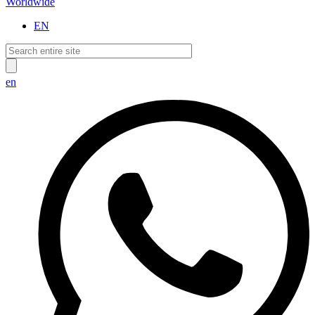
Worldwide
EN
en