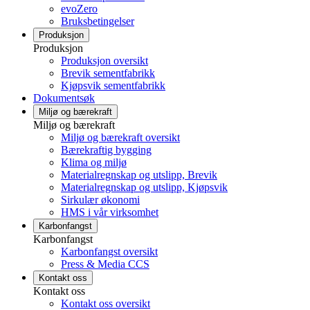
evoZero
Bruksbetingelser
Produksjon
Produksjon
Produksjon oversikt
Brevik sementfabrikk
Kjøpsvik sementfabrikk
Dokumentsøk
Miljø og bærekraft
Miljø og bærekraft
Miljø og bærekraft oversikt
Bærekraftig bygging
Klima og miljø
Materialregnskap og utslipp, Brevik
Materialregnskap og utslipp, Kjøpsvik
Sirkulær økonomi
HMS i vår virksomhet
Karbonfangst
Karbonfangst
Karbonfangst oversikt
Press & Media CCS
Kontakt oss
Kontakt oss
Kontakt oss oversikt