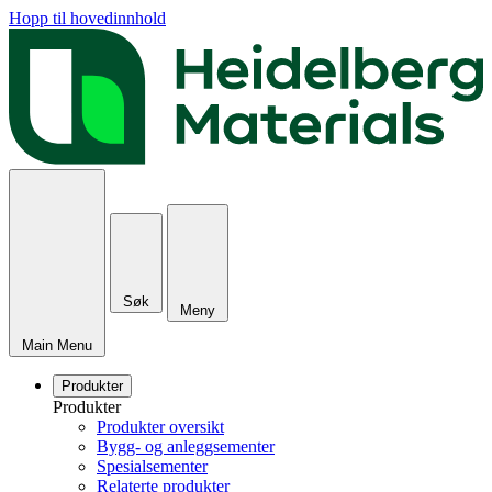
Hopp til hovedinnhold
Søk
Meny
Main Menu
Produkter
Produkter
Produkter oversikt
Bygg- og anleggsementer
Spesialsementer
Relaterte produkter