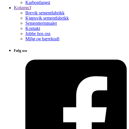
Karbonfangst
Kolumn3
Brevik sementfabrikk
Kjøpsvik sementfabrikk
Sementterminaler
Kontakt
Jobbe hos oss
Miljø og bærekraft
Følg oss