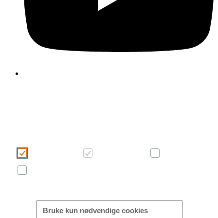
Vi bruker informasjonskapsler, såkalte cookies, for å gjøre d
brukeropplevelse på vår nettside bedre og mer effektiv. Vennlig
velg hva du samtykker til ved å klikke på knappene under. M
informasjon om cookies finner du i dette banneret og i v
samtykke-erklæring.
Funksjonell
Nødvendige
Statistikk
Markedsføring
Mer/mindre informasjon
Bruke kun nødvendige cookies