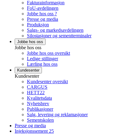
Fakturainformasjon
FoU-avdelingen
Jobbe hos oss ?
Presse og media
Produksjon
Salgs- og markedsavdelingen
Silostasjoner og sementterminaler
Jobbe hos oss
Jobbe hos oss
Jobbe hos oss oversikt
Ledige stillinger
Lærling hos oss
Kundesenter
Kundesenter
Kundesenter oversikt
CARGUS
HETT22
Kvalitetsdata
Nyhetsbrev
Publikasjoner
Salg, levering og reklamasjoner
Sementskolen
Presse og media
Injeksjonssement 25