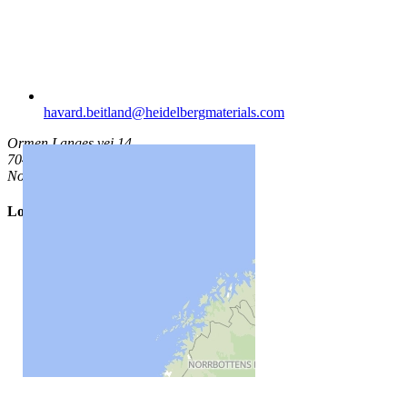
havard.beitland​@heidelbergmaterials.com
Ormen Langes vei 14
7041 Trondheim
Norge
Lokasjon