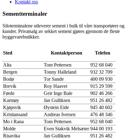
Kontakt oss
Sementterminaler
Siloterminalene utleverer sement i bulk til våre transportører og
kunder. Privatsalg av sekket sement gjøres gjennom de fleste
byggevarebutikker.
Sted
Kontaktperson
Telefon
Alta
Tom Pettersen
952 68 040
Bergen
Tonny Halleland
932 32 709
Bodø
Tor Sande
400 09 930
Brevik
Roy Haavet
915 29 599
Førde
Geir Inge Bale
902 46 266
Karmøy
Jan Gulliksen
951 26 482
Kjøpsvik
Øystein Eide
945 40 602
Kristiansand
Andreas Iversen
476 48 346
Mo i Rana
Tom Pettersen
952 68 040
Molde
Even Stakvik Melsæter
944 00 193
Risavika
Jan Gulliksen
951 26 482