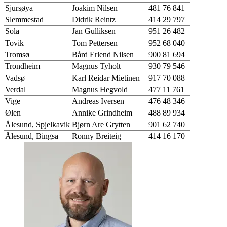
Sjursøya
Joakim Nilsen
481 76 841
Slemmestad
Didrik Reintz
414 29 797
Sola
Jan Gulliksen
951 26 482
Tovik
Tom Pettersen
952 68 040
Tromsø
Bård Erlend Nilsen
900 81 694
Trondheim
Magnus Tyholt
930 79 546
Vadsø
Karl Reidar Mietinen
917 70 088
Verdal
Magnus Hegvold
477 11 761
Vige
Andreas Iversen
476 48 346
Ølen
Annike Grindheim
488 89 934
Ålesund, Spjelkavik
Bjørn Are Grytten
901 62 740
Ålesund, Bingsa
Ronny Breiteig
414 16 170