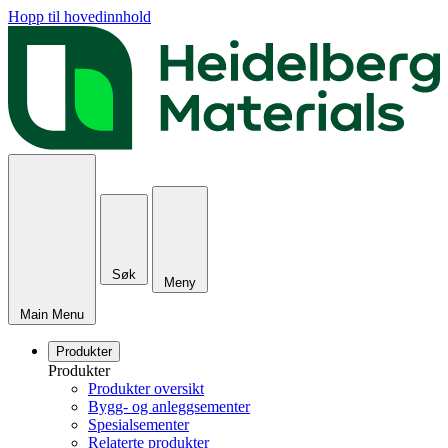
Hopp til hovedinnhold
Søk
Meny
Main Menu
Produkter
Produkter
Produkter oversikt
Bygg- og anleggsementer
Spesialsementer
Relaterte produkter