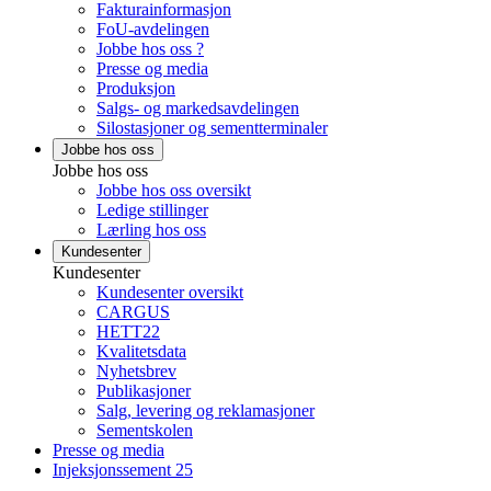
Fakturainformasjon
FoU-avdelingen
Jobbe hos oss ?
Presse og media
Produksjon
Salgs- og markedsavdelingen
Silostasjoner og sementterminaler
Jobbe hos oss
Jobbe hos oss
Jobbe hos oss oversikt
Ledige stillinger
Lærling hos oss
Kundesenter
Kundesenter
Kundesenter oversikt
CARGUS
HETT22
Kvalitetsdata
Nyhetsbrev
Publikasjoner
Salg, levering og reklamasjoner
Sementskolen
Presse og media
Injeksjonssement 25