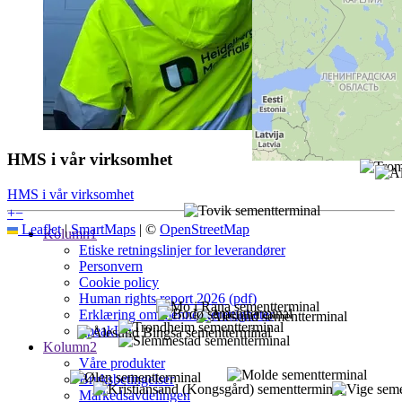
HMS i vår virksomhet
HMS i vår virksomhet
+
−
Leaflet
|
SmartMaps
| ©
OpenStreetMap
Kolumn1
Etiske retningslinjer for leverandører
Personvern
Cookie policy
Human rights report 2026 (pdf)
Erklæring om menneskerettigheter
SpeakUp
Kolumn2
Våre produkter
Bruksbetingelser
Markedsavdelingen