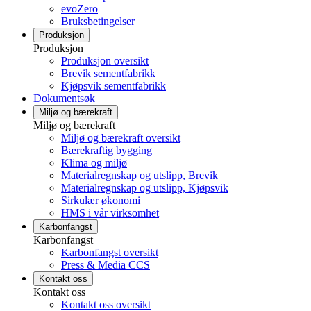
evoZero
Bruksbetingelser
Produksjon
Produksjon
Produksjon oversikt
Brevik sementfabrikk
Kjøpsvik sementfabrikk
Dokumentsøk
Miljø og bærekraft
Miljø og bærekraft
Miljø og bærekraft oversikt
Bærekraftig bygging
Klima og miljø
Materialregnskap og utslipp, Brevik
Materialregnskap og utslipp, Kjøpsvik
Sirkulær økonomi
HMS i vår virksomhet
Karbonfangst
Karbonfangst
Karbonfangst oversikt
Press & Media CCS
Kontakt oss
Kontakt oss
Kontakt oss oversikt