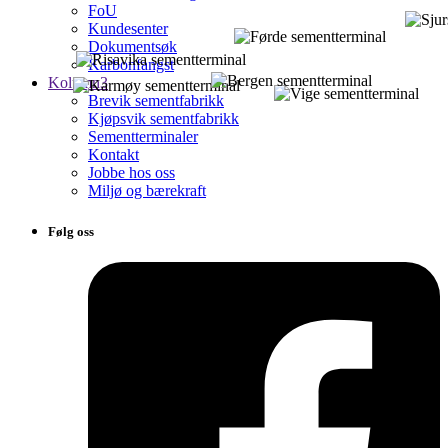
FoU
Kundesenter
Dokumentsøk
Karbonfangst
Kolumn3
Brevik sementfabrikk
Kjøpsvik sementfabrikk
Sementterminaler
Kontakt
Jobbe hos oss
Miljø og bærekraft
Følg oss