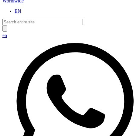
Worldwide
EN
en