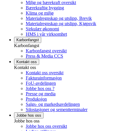
Miljø og bærekraft oversikt
Bærekraftig bygging
Klima og miljø
Materialregnskap og utslipp, Brevik
Materialregnskap og utslipp, Kjøpsvik
Sirkulær økonomi
HMS i vår virksomhet
Karbonfangst
Karbonfangst
Karbonfangst oversikt
Press & Media CCS
Kontakt oss
Kontakt oss
Kontakt oss oversikt
Fakturainformasjon
FoU-avdelingen
Jobbe hos oss ?
Presse og media
Produksjon
Salgs- og markedsavdelingen
Silostasjoner og sementterminaler
Jobbe hos oss
Jobbe hos oss
Jobbe hos oss oversikt