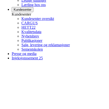
Ledige stillinger
Lærling hos oss
Kundesenter
Kundesenter
Kundesenter oversikt
CARGUS
HETT22
Kvalitetsdata
Nyhetsbrev
Publikasjoner
Salg, levering og reklamasjoner
Sementskolen
Presse og media
Injeksjonssement 25