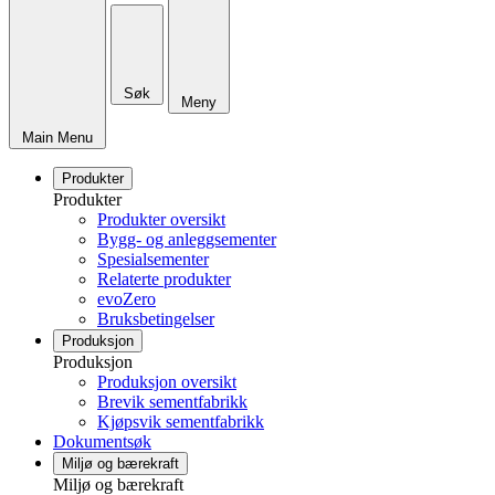
Søk
Meny
Main Menu
Produkter
Produkter
Produkter oversikt
Bygg- og anleggsementer
Spesialsementer
Relaterte produkter
evoZero
Bruksbetingelser
Produksjon
Produksjon
Produksjon oversikt
Brevik sementfabrikk
Kjøpsvik sementfabrikk
Dokumentsøk
Miljø og bærekraft
Miljø og bærekraft