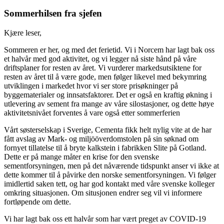
Sommerhilsen fra sjefen
Kjære leser,
Sommeren er her, og med det ferietid. Vi i Norcem har lagt bak oss
et halvår med god aktivitet, og vi legger nå siste hånd på våre
driftsplaner for resten av året. Vi vurderer markedsutsiktene for
resten av året til å være gode, men følger likevel med bekymring
utviklingen i markedet hvor vi ser store prisøkninger på
byggematerialer og innsatsfaktorer. Det er også en kraftig økning i
utlevering av sement fra mange av våre silostasjoner, og dette høye
aktivitetsnivået forventes å vare også etter sommerferien
Vårt søsterselskap i Sverige, Cementa fikk helt nylig vite at de har
fått avslag av Mark- og miljööverdomstolen på sin søknad om
fornyet tillatelse til å bryte kalkstein i fabrikken Slite på Gotland.
Dette er på mange måter en krise for den svenske
sementforsyningen, men på det nåværende tidspunkt anser vi ikke at
dette kommer til å påvirke den norske sementforsyningen. Vi følger
imidlertid saken tett, og har god kontakt med våre svenske kolleger
omkring situasjonen. Om situsjonen endrer seg vil vi informere
fortløpende om dette.
Vi har lagt bak oss ett halvår som har vært preget av COVID-19