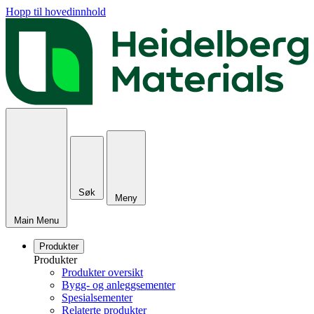
Hopp til hovedinnhold
Søk
Meny
Main Menu
Produkter
Produkter
Produkter oversikt
Bygg- og anleggsementer
Spesialsementer
Relaterte produkter