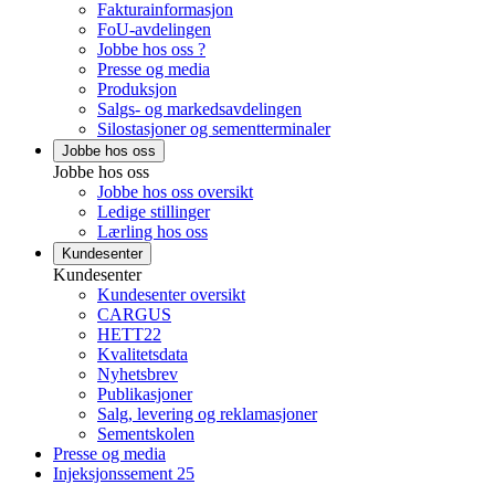
Fakturainformasjon
FoU-avdelingen
Jobbe hos oss ?
Presse og media
Produksjon
Salgs- og markedsavdelingen
Silostasjoner og sementterminaler
Jobbe hos oss
Jobbe hos oss
Jobbe hos oss oversikt
Ledige stillinger
Lærling hos oss
Kundesenter
Kundesenter
Kundesenter oversikt
CARGUS
HETT22
Kvalitetsdata
Nyhetsbrev
Publikasjoner
Salg, levering og reklamasjoner
Sementskolen
Presse og media
Injeksjonssement 25