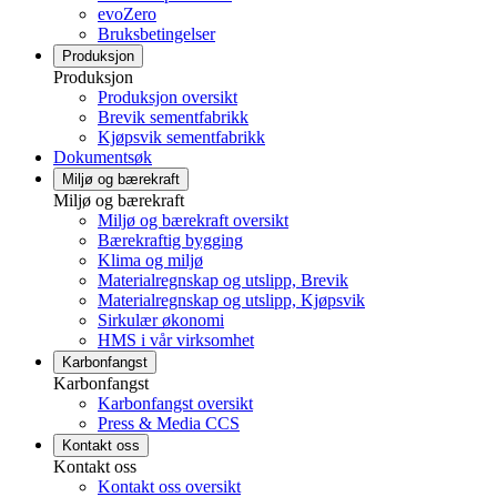
evoZero
Bruksbetingelser
Produksjon
Produksjon
Produksjon oversikt
Brevik sementfabrikk
Kjøpsvik sementfabrikk
Dokumentsøk
Miljø og bærekraft
Miljø og bærekraft
Miljø og bærekraft oversikt
Bærekraftig bygging
Klima og miljø
Materialregnskap og utslipp, Brevik
Materialregnskap og utslipp, Kjøpsvik
Sirkulær økonomi
HMS i vår virksomhet
Karbonfangst
Karbonfangst
Karbonfangst oversikt
Press & Media CCS
Kontakt oss
Kontakt oss
Kontakt oss oversikt