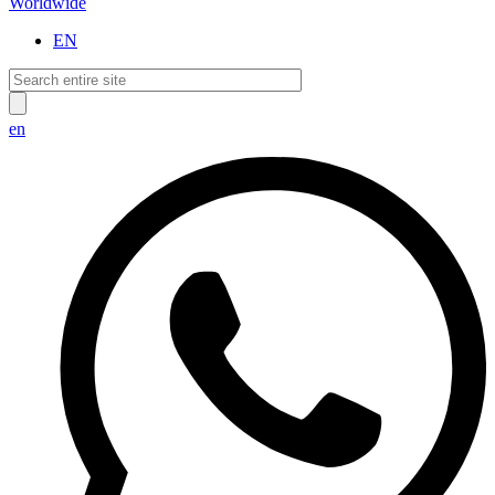
Worldwide
EN
en