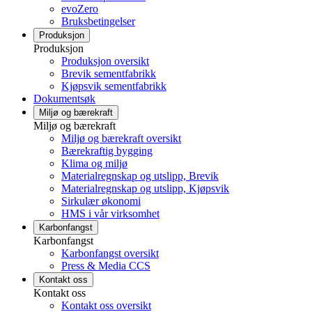
evoZero
Bruksbetingelser
Produksjon
Produksjon
Produksjon oversikt
Brevik sementfabrikk
Kjøpsvik sementfabrikk
Dokumentsøk
Miljø og bærekraft
Miljø og bærekraft
Miljø og bærekraft oversikt
Bærekraftig bygging
Klima og miljø
Materialregnskap og utslipp, Brevik
Materialregnskap og utslipp, Kjøpsvik
Sirkulær økonomi
HMS i vår virksomhet
Karbonfangst
Karbonfangst
Karbonfangst oversikt
Press & Media CCS
Kontakt oss
Kontakt oss
Kontakt oss oversikt