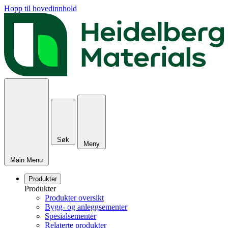
Hopp til hovedinnhold
Søk
Meny
Main Menu
Produkter
Produkter
Produkter oversikt
Bygg- og anleggsementer
Spesialsementer
Relaterte produkter