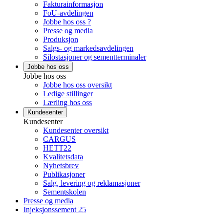
Fakturainformasjon
FoU-avdelingen
Jobbe hos oss ?
Presse og media
Produksjon
Salgs- og markedsavdelingen
Silostasjoner og sementterminaler
Jobbe hos oss
Jobbe hos oss
Jobbe hos oss oversikt
Ledige stillinger
Lærling hos oss
Kundesenter
Kundesenter
Kundesenter oversikt
CARGUS
HETT22
Kvalitetsdata
Nyhetsbrev
Publikasjoner
Salg, levering og reklamasjoner
Sementskolen
Presse og media
Injeksjonssement 25