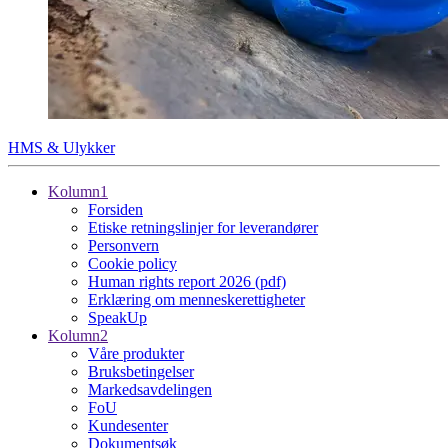
HMS & Ulykker
Kolumn1
Forsiden
Etiske retningslinjer for leverandører
Personvern
Cookie policy
Human rights report 2026 (pdf)
Erklæring om menneskerettigheter
SpeakUp
Kolumn2
Våre produkter
Bruksbetingelser
Markedsavdelingen
FoU
Kundesenter
Dokumentsøk