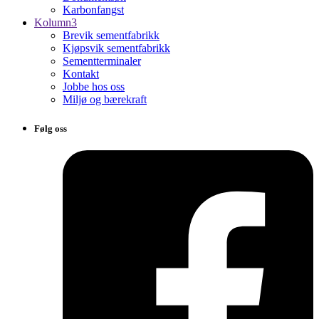
Karbonfangst
Kolumn3
Brevik sementfabrikk
Kjøpsvik sementfabrikk
Sementterminaler
Kontakt
Jobbe hos oss
Miljø og bærekraft
Følg oss