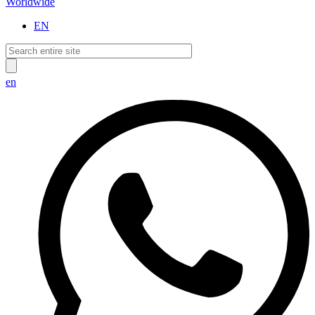
Worldwide
EN
en