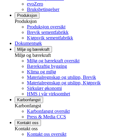
evoZero
Bruksbetingelser
Produksjon
Produksjon
Produksjon oversikt
Brevik sementfabrikk
Kjøpsvik sementfabrikk
Dokumentsøk
Miljø og bærekraft
Miljø og bærekraft
Miljø og bærekraft oversikt
Bærekraftig bygging
Klima og miljø
Materialregnskap og utslipp, Brevik
Materialregnskap og utslipp, Kjøpsvik
Sirkulær økonomi
HMS i vår virksomhet
Karbonfangst
Karbonfangst
Karbonfangst oversikt
Press & Media CCS
Kontakt oss
Kontakt oss
Kontakt oss oversikt