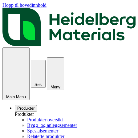
Hopp til hovedinnhold
Søk
Meny
Main Menu
Produkter
Produkter
Produkter oversikt
Bygg- og anleggsementer
Spesialsementer
Relaterte produkter