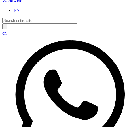
Worldwide
EN
en