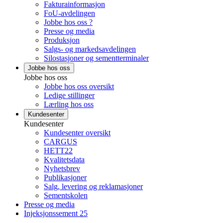
Fakturainformasjon
FoU-avdelingen
Jobbe hos oss ?
Presse og media
Produksjon
Salgs- og markedsavdelingen
Silostasjoner og sementterminaler
Jobbe hos oss
Jobbe hos oss
Jobbe hos oss oversikt
Ledige stillinger
Lærling hos oss
Kundesenter
Kundesenter
Kundesenter oversikt
CARGUS
HETT22
Kvalitetsdata
Nyhetsbrev
Publikasjoner
Salg, levering og reklamasjoner
Sementskolen
Presse og media
Injeksjonssement 25