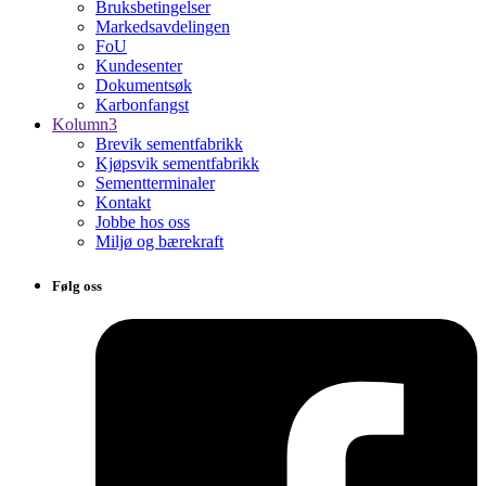
Bruksbetingelser
Markedsavdelingen
FoU
Kundesenter
Dokumentsøk
Karbonfangst
Kolumn3
Brevik sementfabrikk
Kjøpsvik sementfabrikk
Sementterminaler
Kontakt
Jobbe hos oss
Miljø og bærekraft
Følg oss