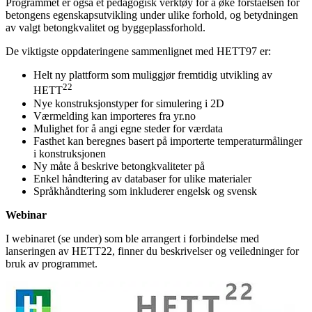
Programmet er også et pedagogisk verktøy for å øke forståelsen for
betongens egenskapsutvikling under ulike forhold, og betydningen
av valgt betongkvalitet og byggeplassforhold.
De viktigste oppdateringene sammenlignet med HETT97 er:
Helt ny plattform som muliggjør fremtidig utvikling av
22
HETT
Nye konstruksjonstyper for simulering i 2D
Værmelding kan importeres fra yr.no
Mulighet for å angi egne steder for værdata
Fasthet kan beregnes basert på importerte temperaturmålinger
i konstruksjonen
Ny måte å beskrive betongkvaliteter på
Enkel håndtering av databaser for ulike materialer
Språkhåndtering som inkluderer engelsk og svensk
Webinar
I webinaret (se under) som ble arrangert i forbindelse med
lanseringen av HETT22, finner du beskrivelser og veiledninger for
bruk av programmet.