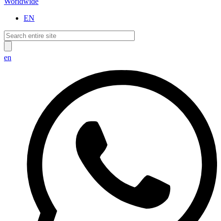
Worldwide
EN
en