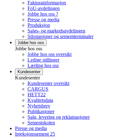
Fakturainformasjon
FoU-avdelingen
Jobbe hos oss ?
Presse og media
Produksjon
Salgs- og markedsavdelingen
Silostasjoner og sementterminaler
Jobbe hos oss
Jobbe hos oss
Jobbe hos oss oversikt
Ledige stillinger
Lærling hos oss
Kundesenter
Kundesenter
Kundesenter oversikt
CARGUS
HETT22
Kvalitetsdata
Nyhetsbrev
Publikasjoner
Salg, levering og reklamasjoner
Sementskolen
Presse og media
Injeksjonssement 25