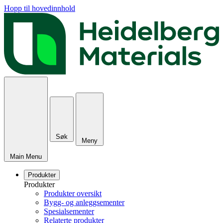
Hopp til hovedinnhold
Søk
Meny
Main Menu
Produkter
Produkter
Produkter oversikt
Bygg- og anleggsementer
Spesialsementer
Relaterte produkter