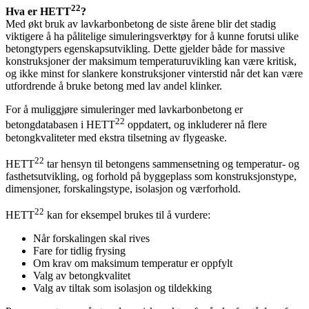
22
Hva er HETT
?
Med økt bruk av lavkarbonbetong de siste årene blir det stadig
viktigere å ha pålitelige simuleringsverktøy for å kunne forutsi ulike
betongtypers egenskapsutvikling. Dette gjelder både for massive
konstruksjoner der maksimum temperaturuvikling kan være kritisk,
og ikke minst for slankere konstruksjoner vinterstid når det kan være
utfordrende å bruke betong med lav andel klinker.
For å muliggjøre simuleringer med lavkarbonbetong er
22
betongdatabasen i HETT
oppdatert, og inkluderer nå flere
betongkvaliteter med ekstra tilsetning av flygeaske.
22
HETT
tar hensyn til betongens sammensetning og temperatur- og
fasthetsutvikling, og forhold på byggeplass som konstruksjonstype,
dimensjoner, forskalingstype, isolasjon og værforhold.
22
HETT
kan for eksempel brukes til å vurdere:
Når forskalingen skal rives
Fare for tidlig frysing
Om krav om maksimum temperatur er oppfylt
Valg av betongkvalitet
Valg av tiltak som isolasjon og tildekking