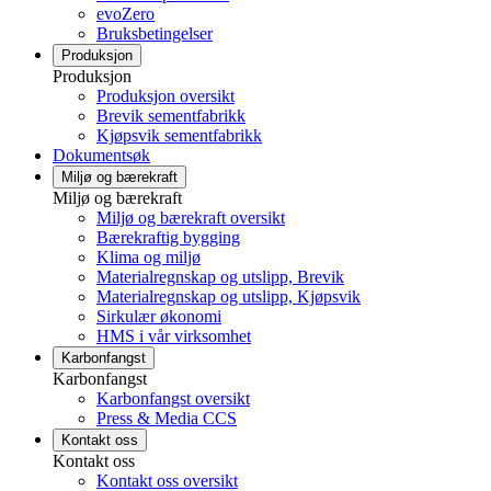
evoZero
Bruksbetingelser
Produksjon
Produksjon
Produksjon oversikt
Brevik sementfabrikk
Kjøpsvik sementfabrikk
Dokumentsøk
Miljø og bærekraft
Miljø og bærekraft
Miljø og bærekraft oversikt
Bærekraftig bygging
Klima og miljø
Materialregnskap og utslipp, Brevik
Materialregnskap og utslipp, Kjøpsvik
Sirkulær økonomi
HMS i vår virksomhet
Karbonfangst
Karbonfangst
Karbonfangst oversikt
Press & Media CCS
Kontakt oss
Kontakt oss
Kontakt oss oversikt