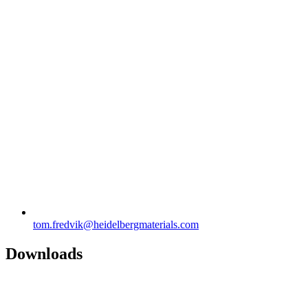
tom.fredvik​@heidelbergmaterials.com
Downloads