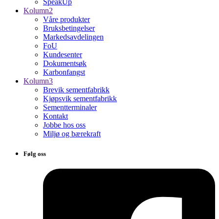
SpeakUp
Kolumn2
Våre produkter
Bruksbetingelser
Markedsavdelingen
FoU
Kundesenter
Dokumentsøk
Karbonfangst
Kolumn3
Brevik sementfabrikk
Kjøpsvik sementfabrikk
Sementterminaler
Kontakt
Jobbe hos oss
Miljø og bærekraft
Følg oss