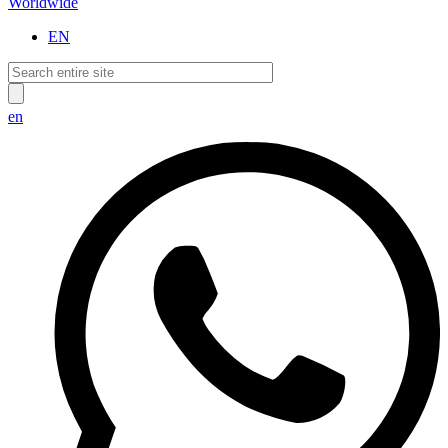
Worldwide
EN
en