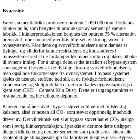
Bypasstøv
Brevik sementfabrikk produserer omtrent 1 050 000 tonn Portland-
klinker pr. år, som benyttes til produksjon av sement på samme
fabrikk. I klinkerproduksjonen benyttes det omtrent 75 % alternativt
brennstoff, noe som medfører høy tilførsel av klor og svovel i
ovnssystemet. Kloridene og svovelforbindelsene som dannes er
flyktige, og vil derfor kunne resirkuleres og konsentreres i
ovnssystemet ved at de fordamper før ovnens utløp og blåses tilbake
til ovnens innløp. For å unngå dette,er det installert et bypass-system
som suger ut i hovedsak de flyktige klor- og svovelforbindelsene,
men også noe finkornet støv fra ovnssystemet. I bypass-systemet
kjøles de utsugde stoffene ned slik at de flyktige forbindelsene
kondenserer, og sluttproduktet er det som kalles
bypass-støv
(også
kjent som CKD – Cement Kiln Dust). Dette er i utgangspunktet et
restmateriale, og ble tidligere deponert.
Klinker- og råmelstøvet i bypass-støvet er tilnærmet fullstendig
kalsinert, altså er nesten all CO
som støvet opprinnelig inneholdt
2
drevet av. Det vil teknisk sett si at bypass-støvet har et CO
-utslipp
2
som i øvrig klinkerproduksjon. I praksis er derimot dette utslippet
tilegnet klinkeren,og deretter sementen som produseres, siden alle
kvotepliktige klimagassutslipp fra fabrikken tilegnes disse. Bypass-