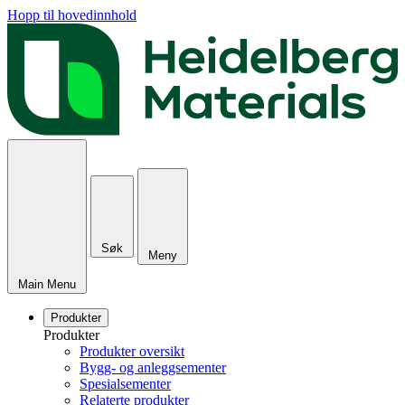
Hopp til hovedinnhold
Søk
Meny
Main Menu
Produkter
Produkter
Produkter oversikt
Bygg- og anleggsementer
Spesialsementer
Relaterte produkter