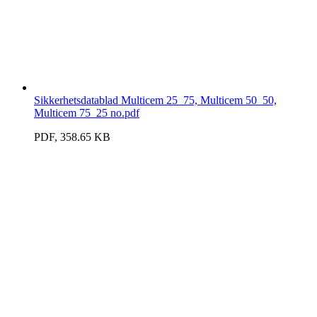
Sikkerhetsdatablad Multicem 25_75, Multicem 50_50,
Multicem 75_25 no.pdf
PDF, 358.65 KB