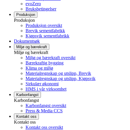
evoZero
Bruksbetingelser
Produksjon
Produksjon
Produksjon oversikt
Brevik sementfabrikk
Kjøpsvik sementfabrikk
Dokumentsøk
Miljø og bærekraft
Miljø og bærekraft
Miljø og bærekraft oversikt
Bærekraftig bygging
Klima og miljø
Materialregnskap og utslipp, Brevik
Materialregnskap og utslipp, Kjøpsvik
Sirkulær økonomi
HMS i vår virksomhet
Karbonfangst
Karbonfangst
Karbonfangst oversikt
Press & Media CCS
Kontakt oss
Kontakt oss
Kontakt oss oversikt