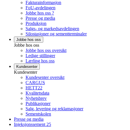
Fakturainformasjon
FoU-avdelingen
Jobbe hos oss ?
Presse og media
Produksjon
Salgs- og markedsavdelingen
Silostasjoner og sementterminaler
Jobbe hos oss
Jobbe hos oss
Jobbe hos oss oversikt
Ledige stillinger
Lærling hos oss
Kundesenter
Kundesenter
Kundesenter oversikt
CARGUS
HETT22
Kvalitetsdata
Nyhetsbrev
Publikasjoner
Salg, levering og reklamasjoner
Sementskolen
Presse og media
Injeksjonssement 25