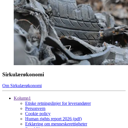
Sirkulærøkonomi
Om Sirkulærøkonomi
Kolumn1
Etiske retningslinjer for leverandører
Personvern
Cookie policy
Human rights report 2026 (pdf)
Erklæring om menneskerettigheter