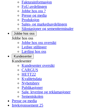
Fakturainformasjon
FoU-avdelingen
Jobbe hos oss ?
Presse og media
Produksjon
Salgs- og markedsavdelingen
Silostasjoner og sementterminaler
Jobbe hos oss
Jobbe hos oss
Jobbe hos oss oversikt
Ledige stillinger
Lærling hos oss
Kundesenter
Kundesenter
Kundesenter oversikt
CARGUS
HETT22
Kvalitetsdata
Nyhetsbrev
Publikasjoner
Salg, levering og reklamasjoner
Sementskolen
Presse og media
Injeksjonssement 25