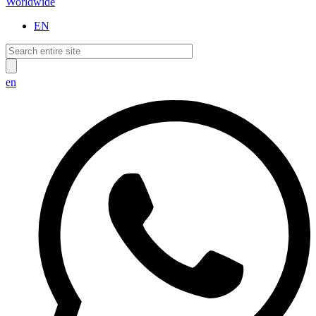
Worldwide
EN
en