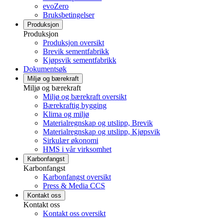
evoZero
Bruksbetingelser
Produksjon
Produksjon
Produksjon oversikt
Brevik sementfabrikk
Kjøpsvik sementfabrikk
Dokumentsøk
Miljø og bærekraft
Miljø og bærekraft
Miljø og bærekraft oversikt
Bærekraftig bygging
Klima og miljø
Materialregnskap og utslipp, Brevik
Materialregnskap og utslipp, Kjøpsvik
Sirkulær økonomi
HMS i vår virksomhet
Karbonfangst
Karbonfangst
Karbonfangst oversikt
Press & Media CCS
Kontakt oss
Kontakt oss
Kontakt oss oversikt