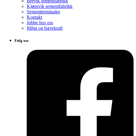
Brevik sementfabrikk
Kjøpsvik sementfabrikk
Sementterminaler
Kontakt
Jobbe hos oss
Miljø og bærekraft
Følg oss