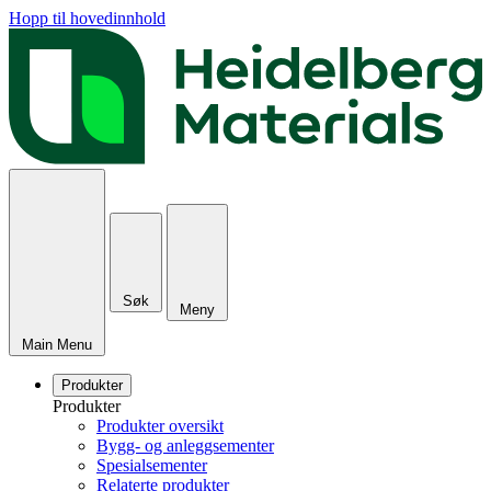
Hopp til hovedinnhold
Søk
Meny
Main Menu
Produkter
Produkter
Produkter oversikt
Bygg- og anleggsementer
Spesialsementer
Relaterte produkter