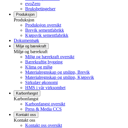
evoZero
Bruksbetingelser
Produksjon
Produksjon
Produksjon oversikt
Brevik sementfabrikk
Kjøpsvik sementfabrikk
Dokumentsøk
Miljø og bærekraft
Miljø og bærekraft
Miljø og bærekraft oversikt
Bærekraftig bygging
Klima og miljø
Materialregnskap og utslipp, Brevik
Materialregnskap og utslipp, Kjøpsvik
Sirkulær økonomi
HMS i vår virksomhet
Karbonfangst
Karbonfangst
Karbonfangst oversikt
Press & Media CCS
Kontakt oss
Kontakt oss
Kontakt oss oversikt