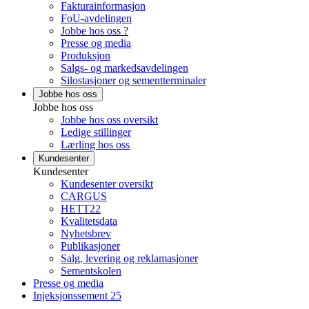
Fakturainformasjon
FoU-avdelingen
Jobbe hos oss ?
Presse og media
Produksjon
Salgs- og markedsavdelingen
Silostasjoner og sementterminaler
Jobbe hos oss
Jobbe hos oss
Jobbe hos oss oversikt
Ledige stillinger
Lærling hos oss
Kundesenter
Kundesenter
Kundesenter oversikt
CARGUS
HETT22
Kvalitetsdata
Nyhetsbrev
Publikasjoner
Salg, levering og reklamasjoner
Sementskolen
Presse og media
Injeksjonssement 25