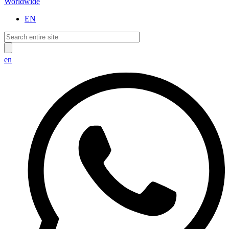
Worldwide
EN
en