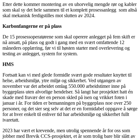
Etter dette kommer montering av en uhorvelig mengde rør og kabler
som skal sy det hele sammen til et komplett prosessanlegg som altså
skal mekanisk ferdigstilles mot slutten av 2024.
Karbonfangerne er på plass
De 15 prosessoperatørene som skal operere anlegget på fem skift er
nå ansatt, på plass og godt i gang med en svært omfattende 12
måneders opplæring, før vi til høsten starter med overlevering og
testing av anlegget, system for system.
HMS
Fortsatt kan vi med glede formidle svært gode resultater knyttet til
helse, arbeidsmiljø, ytre miljø og sikkerhet. Ved utgangen av
november var det arbeidet omlag 550.000 arbeidstimer inne på
byggeplass uten alvorlige hendelser. Så langt har prosjektet hatt én
skade med fravær der en person skled på isen og vrikket foten i
januar i år. For tiden er bemanningen på byggeplass noe over 250
personer, og det sier seg selv at det er en formidabel oppgave å sørge
for at hver enkelt til enhver tid har arbeidsmiljø og sikkerhet fullt
ivaretatt.
2023 har vært et krevende, men utrolig spennende år for oss som
jobber med Brevik CCS-prosjektet, et år som trolig bare blir slått av