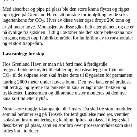
Med absorber og pipe på plass ble den store krana flyttet og rigget
opp igjen på Grenland Havn sitt område for innløfting av de seks
lagertankene for CO
. Hver av disse veier også drøye 200 tonn og
2
er 24 meter høye. Montasjen av disse gikk helt etter planen, og de er
nå synlige fra sjøsiden. Tidlig i oktober ble den store beltekrana nok
en gang rigget opp i fabrikkområdet for innløfting av to rør-moduler
og et stort trappetårn.
Lasteanlegg for skip
Hos Grenland Havn er man nå i ferd med å ferdigstille
byggearbeidene knyttet til etablering av lasteanlegg for flytende
CO
til de skipene som skal frakte dette til Øygarden for permanent
2
lagring 2600 meter under havets bunn. Den nye kaia er nå praktisk
talt ferdig, og rørene fra tankene til kaia er lagt under bakken og
trykktestet. Lastearmen og tilhørende utstyr monteres på den nye
kaia kort tid etter nyttår.
Neste store tungløft-kampanje blir i mars. Da skal tre store moduler,
som nå befinner seg på Trosvik for ferdigstillelse med rør, ventiler,
isolasjon, instrumentering og kabling, løftes på plass. I tillegg skal
desorberen på plass, samt en stor bro over prosessområdet som skal
løftes inn i to deler.