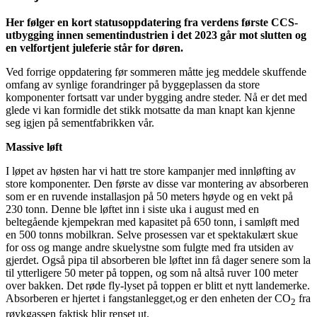
Her følger en kort statusoppdatering fra verdens første CCS-
utbygging innen sementindustrien i det 2023 går mot slutten og
en velfortjent juleferie står for døren.
Ved forrige oppdatering før sommeren måtte jeg meddele skuffende
omfang av synlige forandringer på byggeplassen da store
komponenter fortsatt var under bygging andre steder. Nå er det med
glede vi kan formidle det stikk motsatte da man knapt kan kjenne
seg igjen på sementfabrikken vår.
Massive løft
I løpet av høsten har vi hatt tre store kampanjer med innløfting av
store komponenter. Den første av disse var montering av absorberen
som er en ruvende installasjon på 50 meters høyde og en vekt på
230 tonn. Denne ble løftet inn i siste uka i august med en
beltegående kjempekran med kapasitet på 650 tonn, i samløft med
en 500 tonns mobilkran. Selve prosessen var et spektakulært skue
for oss og mange andre skuelystne som fulgte med fra utsiden av
gjerdet. Også pipa til absorberen ble løftet inn få dager senere som la
til ytterligere 50 meter på toppen, og som nå altså ruver 100 meter
over bakken. Det røde fly-lyset på toppen er blitt et nytt landemerke.
Absorberen er hjertet i fangstanlegget,og er den enheten der CO
fra
2
røykgassen faktisk blir renset ut.