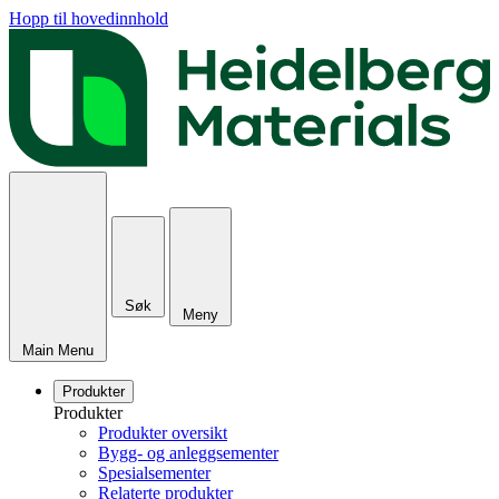
Hopp til hovedinnhold
Søk
Meny
Main Menu
Produkter
Produkter
Produkter oversikt
Bygg- og anleggsementer
Spesialsementer
Relaterte produkter