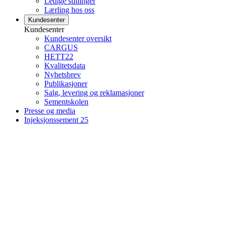
Ledige stillinger
Lærling hos oss
Kundesenter
Kundesenter
Kundesenter oversikt
CARGUS
HETT22
Kvalitetsdata
Nyhetsbrev
Publikasjoner
Salg, levering og reklamasjoner
Sementskolen
Presse og media
Injeksjonssement 25