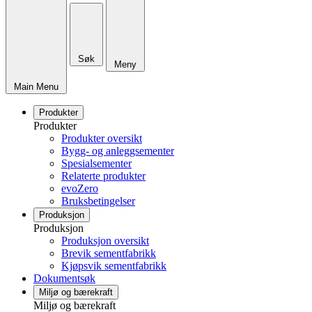
Søk
Meny
Main Menu
Produkter
Produkter
Produkter oversikt
Bygg- og anleggsementer
Spesialsementer
Relaterte produkter
evoZero
Bruksbetingelser
Produksjon
Produksjon
Produksjon oversikt
Brevik sementfabrikk
Kjøpsvik sementfabrikk
Dokumentsøk
Miljø og bærekraft
Miljø og bærekraft