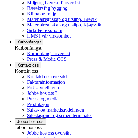
Miljø og bærekraft oversikt
Bærekraftig bygging
Klima og miljø
Materialregnskap og utslipp, Brevik
Materialregnskap og utslipp, Kjøpsvik
Sirkulær økonomi
HMS i vår virksomhet
Karbonfangst
Karbonfangst
Karbonfangst oversikt
Press & Media CCS
Kontakt oss
Kontakt oss
Kontakt oss oversikt
Fakturainformasjon
FoU-avdelingen
Jobbe hos oss ?
Presse og media
Produksjon
Salgs- og markedsavdelingen
Silostasjoner og sementterminaler
Jobbe hos oss
Jobbe hos oss
Jobbe hos oss oversikt